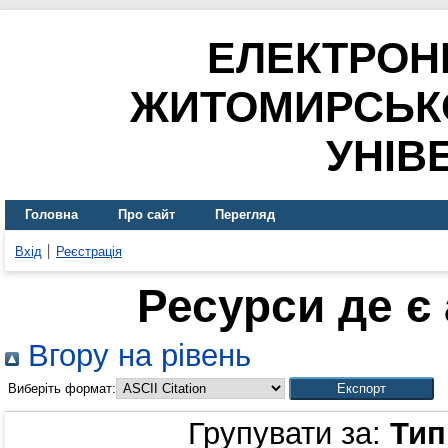
ЕЛЕКТРОН
ЖИТОМИРСЬК
УНІВ
Головна
Про сайт
Перегляд
Вхід
Реєстрація
Ресурси де є
Вгору на рівень
Виберіть формат:
Групувати за:
Тип