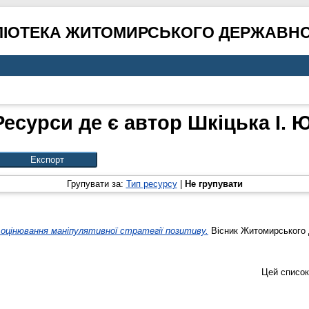
ЛІОТЕКА ЖИТОМИРСЬКОГО ДЕРЖАВНО
Ресурси де є автор
Шкіцька І. Ю
Групувати за:
Тип ресурсу
|
Не групувати
оцінювання маніпулятивної стратегії позитиву.
Вісник Житомирського д
Цей список