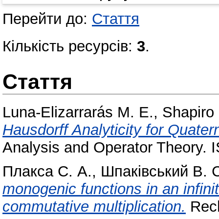
Перейти до:
Стаття
Кількість ресурсів:
3
.
Стаття
Luna-Elizarrarás M. E.
,
Shapiro
Hausdorff Analyticity for Quate
Analysis and Operator Theory. 
Плакса С. А.
,
Шпаківський В. 
monogenic functions in an infin
commutative multiplication.
Rech