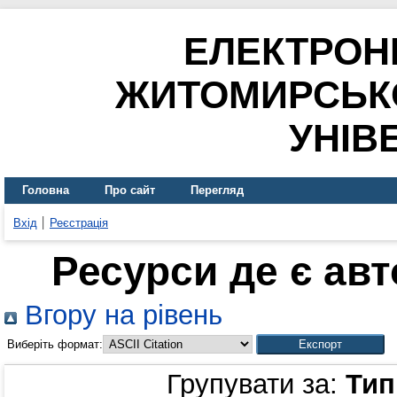
ЕЛЕКТРОН
ЖИТОМИРСЬК
УНІВ
Головна
Про сайт
Перегляд
Вхід
Реєстрація
Ресурси де є ав
Вгору на рівень
Виберіть формат:
Групувати за:
Тип