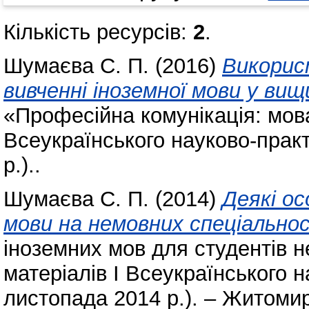
Кількість ресурсів:
2
.
Шумаєва С. П.
(2016)
Викорис
вивченні іноземної мови у вищ
«Професійна комунікація: мова 
Всеукраїнського науково-прак
р.)..
Шумаєва С. П.
(2014)
Деякі ос
мови на немовних спеціально
іноземних мов для студентів н
матеріалів І Всеукраїнського 
листопада 2014 р.). – Житом