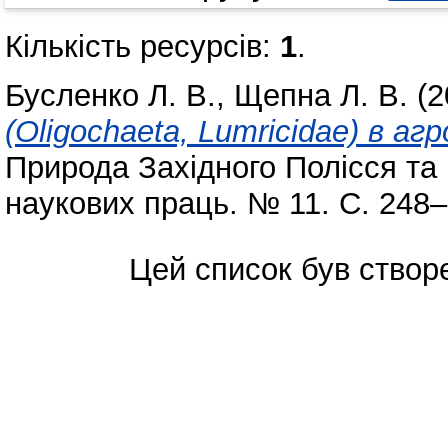
Кількість ресурсів:
1
.
Бусленко Л. В.
,
Щепна Л. В.
(2
(Oligochaeta, Lumricidae) в а
Природа Західного Полісся та 
наукових праць. № 11. С. 248–
Цей список був ство