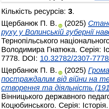
Кількість ресурсів:
3
.
Щербанюк П. В.
(2025)
Стано
руху у Волинській губернії нав
Тернопільського національного
Володимира Гнатюка. Серія: Іс
7778. DOI:
10.32782/2307-7778
Щербанюк П. В.
(2025)
Грома
постраждалим від війни на тер
створення та діяльність (191
Вінницького державного педаго
Коцюбинського. Серія: Історія