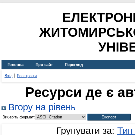
ЕЛЕКТРОН
ЖИТОМИРСЬК
УНІВ
Головна
Про сайт
Перегляд
Вхід
Реєстрація
Ресурси де є а
Вгору на рівень
Виберіть формат:
Групувати за:
Тип