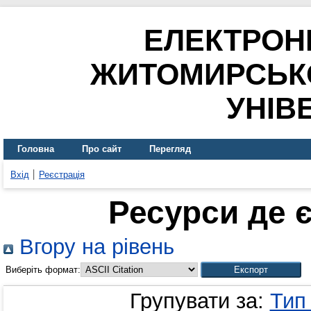
ЕЛЕКТРОН
ЖИТОМИРСЬК
УНІВ
Головна
Про сайт
Перегляд
Вхід
Реєстрація
Ресурси де 
Вгору на рівень
Виберіть формат:
Групувати за:
Тип