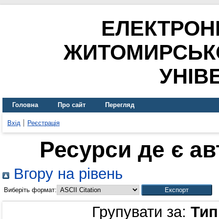
ЕЛЕКТРОН
ЖИТОМИРСЬК
УНІВ
Головна
Про сайт
Перегляд
Вхід
Реєстрація
Ресурси де є а
Вгору на рівень
Виберіть формат:
Групувати за:
Тип