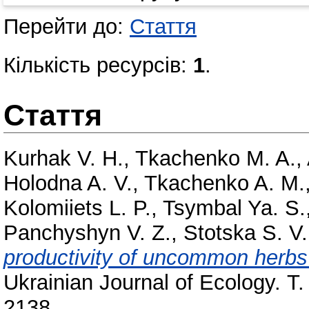
Перейти до:
Стаття
Кількість ресурсів:
1
.
Стаття
Kurhak V. H.
,
Tkachenko M. A.
,
Holodna A. V.
,
Tkachenko A. M.
Kolomiiets L. P.
,
Tsymbal Ya. S.
Panchуshуn V. Z.
,
Stotska S. V.
productivity of uncommon herbs 
Ukrainian Journal of Ecology. Т
2138.