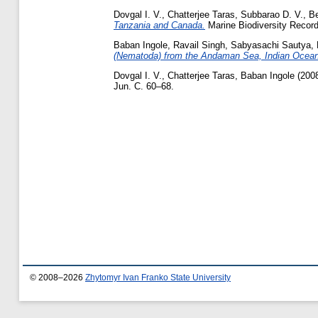
Dovgal I. V.
,
Chatterjee Taras
,
Subbarao D. V.
,
Be
Tanzania and Canada.
Marine Biodiversity Records
Baban Іngole
,
Ravaіl Singh
,
Sabyasachі Sautya
,
(Nematoda) from the Andaman Sea, Indian Ocean
Dovgal I. V.
,
Chatterjee Taras
,
Baban Іngole
(200
Jun. С. 60–68.
© 2008–2026
Zhytomyr Ivan Franko State University