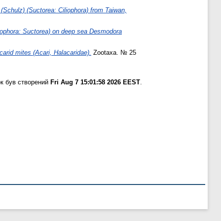
(Schulz) (Suctorea: Ciliophora) from Taiwan,
iliophora: Suctorea) on deep sea Desmodora
carid mites (Acari, Halacaridae).
Zootaxa. № 25
к був створений
Fri Aug 7 15:01:58 2026 EEST
.