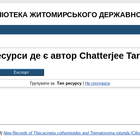
ЛІОТЕКА ЖИТОМИРСЬКОГО ДЕРЖАВНО
есурси де є автор
Chatterjee Ta
Групувати за:
Тип ресурсу
|
Не групувати
9)
New Records of Thecacineta cothurnioides and Trematosoma rotunda (Cilio
.