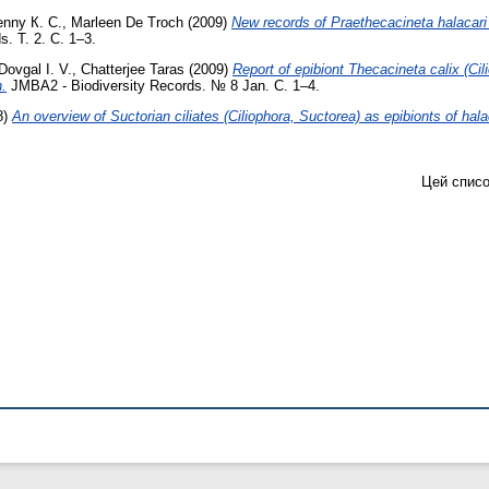
nny К. С.
,
Marleen De Тroch
(2009)
New records of Praethecacineta halacari 
. Т. 2. С. 1–3.
Dovgal I. V.
,
Chatterjee Taras
(2009)
Report of epibiont Thecacineta calix (C
.
JMBA2 - Biodiversity Records. № 8 Jan. С. 1–4.
8)
An overview of Suctorian ciliates (Ciliophora, Suctorea) as epibionts of hala
Цей списо