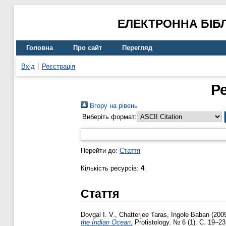
ЕЛЕКТРОННА БІБ
Головна
Про сайт
Перегляд
Вхід
Реєстрація
Р
Вгору на рівень
Виберіть формат:
Перейти до:
Стаття
Кількість ресурсів:
4
.
Стаття
Dovgal I. V.
,
Chatterjee Taras
,
Ingole Baban
(200
the Indian Ocean.
Protistology. № 6 (1). С. 19–23