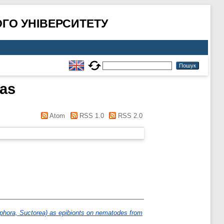
ГО УНІВЕРСИТЕТУ
ras
Atom
RSS 1.0
RSS 2.0
phora, Suctorea) as epibionts on nematodes from