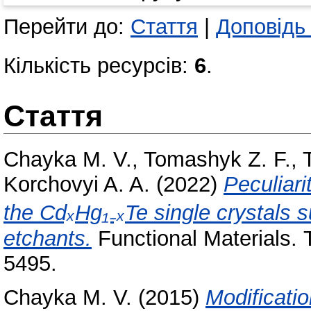
Перейти до:
Стаття
|
Доповідь
Кількість ресурсів:
6
.
Стаття
Chayka M. V.
,
Tomashyk Z. F.
,
Korchovyi A. A.
(2022)
Peculiari
the CdₓHg₁₋ₓTe single crystals 
etchants.
Functional Materials.
5495.
Chayka M. V.
(2015)
Modificatio