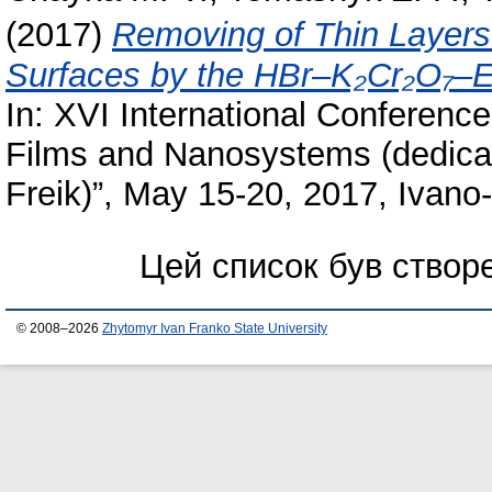
(2017)
Removing of Thin Layers
Surfaces by the HBr–K₂Cr₂O₇–E
In: XVI International Conferenc
Films and Nanosystems (dedica
Freik)”, May 15-20, 2017, Ivanо-
Цей список був ство
© 2008–2026
Zhytomyr Ivan Franko State University