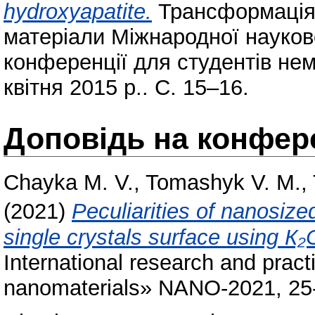
hydroxyapatite.
Трансформація 
матеріали Міжнародної науков
конференції для студентів не
квітня 2015 р.. С. 15–16.
Доповідь на конфере
Chayka M. V.
,
Tomashyk V. M.
,
(2021)
Peculiarities of nanosize
single crystals surface using К
International research and pra
nanomaterials» NANO-2021, 25-2