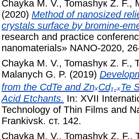
Chayka M. V.
,
Tomashyк Z. F.
,
(2020)
Method of nanosized reli
crystals surface by bromine-eme
research and practice confere
nanomaterials» NANO-2020, 26-2
Chayka M. V.
,
Tomashyк Z. F.
,
Malanych G. P.
(2019)
Developm
from the CdTe and ZnₓCd₁₋ₓTe 
Acid Etchants.
In: XVII Internаt
Technology of Thin Films and N
Frankivsk. ст. 142.
Chayka M. V.
,
Tomashyk Z. F.
,