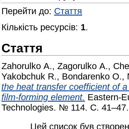
Перейти до:
Стаття
Кількість ресурсів:
1
.
Стаття
Zahorulko А.
,
Zagorulko А.
,
Che
Yakobchuk R.
,
Bondarenko O.
,
the heat transfer coefficient of 
film-forming element.
Eastern-Eu
Technologies. № 114. С. 41–47
Цей список був створе