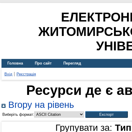
ЕЛЕКТРОН
ЖИТОМИРСЬК
УНІВ
Головна
Про сайт
Перегляд
Вхід
Реєстрація
Ресурси де є а
Вгору на рівень
Виберіть формат:
Групувати за:
Тип