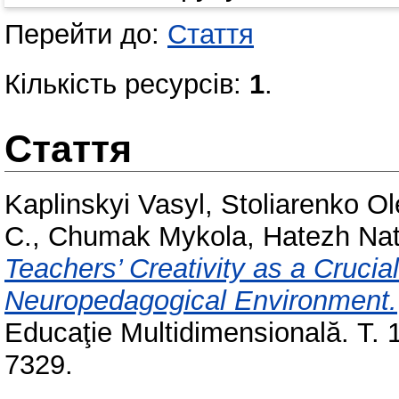
Перейти до:
Стаття
Кількість ресурсів:
1
.
Стаття
Kaplinskyi Vasyl
,
Stoliarenko O
С.
,
Chumak Mykola
,
Hаtezh Nat
Teachers’ Creativity as a Cruci
Neuropedagogical Environment.
Educaţie Multidimensională. Т.
7329.