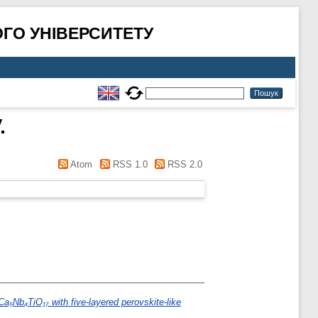
ГО УНІВЕРСИТЕТУ
.
Atom
RSS 1.0
RSS 2.0
 Са₅Nb₄TiO₁₇ with five-layered perovskite-like