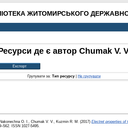
ЛІОТЕКА ЖИТОМИРСЬКОГО ДЕРЖАВНО
Ресурси де є автор
Chumak V. V
Групувати за:
Тип ресурсу
|
Не групувати
Nakonechna O. I.
,
Chumak V. V.
,
Kuzmin R. M.
(2017)
Electret properties of
59–562. ISSN 1027-5495.