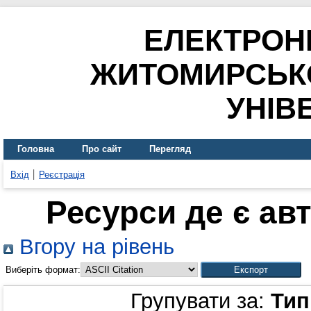
ЕЛЕКТРОН
ЖИТОМИРСЬК
УНІВ
Головна
Про сайт
Перегляд
Вхід
Реєстрація
Ресурси де є ав
Вгору на рівень
Виберіть формат:
Групувати за:
Тип