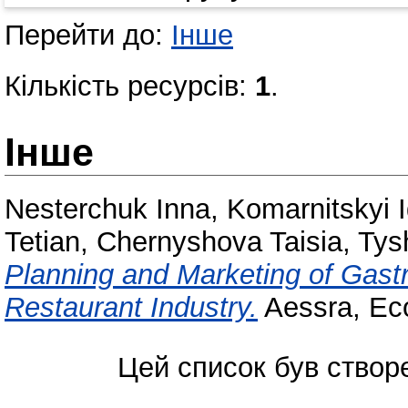
Перейти до:
Інше
Кількість ресурсів:
1
.
Інше
Nesterchuk Inna
,
Komarnitskyi I
Tetіan
,
Chernyshova Taisia
,
Tys
Planning and Marketing of Gastr
Restaurant Industry.
Aessra, Eco
Цей список був ство