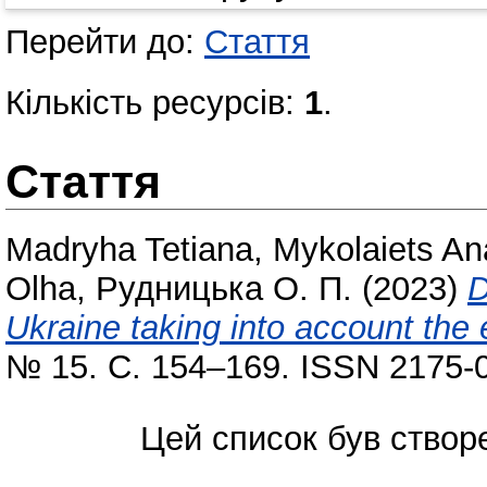
Перейти до:
Стаття
Кількість ресурсів:
1
.
Стаття
Madryha Tetiana
,
Mykolaiets Ana
Olha
,
Рудницька О. П.
(2023)
D
Ukraine taking into account the
№ 15. С. 154–169. ISSN 2175-
Цей список був ство