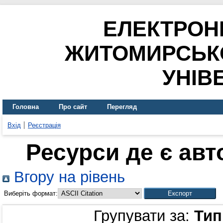
ЕЛЕКТРОН
ЖИТОМИРСЬК
УНІВ
Головна
Про сайт
Перегляд
Вхід
Реєстрація
Ресурси де є ав
Вгору на рівень
Виберіть формат:
Групувати за:
Тип