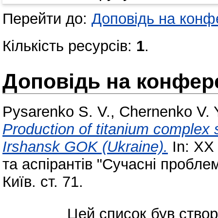
Перейти до:
Доповідь на конфе
Кількість ресурсів:
1
.
Доповідь на конфере
Pysarenko S. V.
,
Chernenko V. 
Production of titanium complex s
Irshansk GOK (Ukraine).
In: XX
та аспірантів "Сучасні проблем
Київ. ст. 71.
Цей список був ство