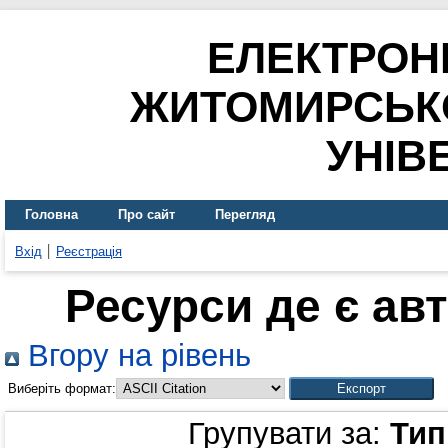
ЕЛЕКТРОН
ЖИТОМИРСЬК
УНІВ
Головна
Про сайт
Перегляд
Вхід
Реєстрація
Ресурси де є ав
Вгору на рівень
Виберіть формат:
Групувати за:
Тип