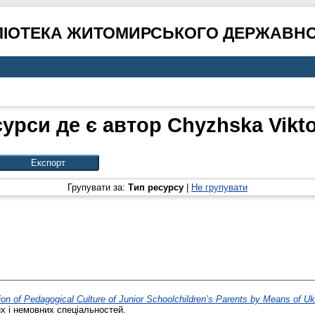
ЛІОТЕКА ЖИТОМИРСЬКОГО ДЕРЖАВНО
сурси де є автор
Chyzhska Vikto
Групувати за:
Тип ресурсу
|
Не групувати
on of Pedagogical Culture of Junior Schoolchildren’s Parents by Means of U
х і немовних спеціальностей.