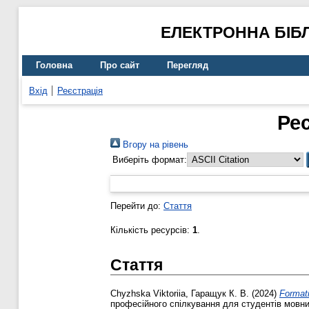
ЕЛЕКТРОННА БІБ
Головна
Про сайт
Перегляд
Вхід
Реєстрація
Ре
Вгору на рівень
Виберіть формат:
Перейти до:
Стаття
Кількість ресурсів:
1
.
Стаття
Chyzhska Viktoriia
,
Гаращук К. В.
(2024)
Formati
професійного спілкування для студентів мовни