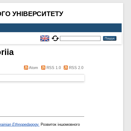
ГО УНІВЕРСИТЕТУ
riia
Atom
RSS 1.0
RSS 2.0
krainian Ethnopedagogy.
Розвиток іншомовного