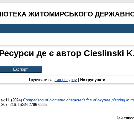
ЛІОТЕКА ЖИТОМИРСЬКОГО ДЕРЖАВНО
Ресурси де є автор
Cieslinski K
Групувати за:
Тип ресурсу
|
Не групувати
iak H.
(2024)
Comparison of biometric characteristics of oxytree planting in tr
 207–216. ISSN 2786-6335.
Цей списо