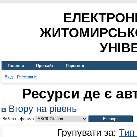
ЕЛЕКТРОН
ЖИТОМИРСЬК
УНІВ
Головна
Про сайт
Перегляд
Вхід
Реєстрація
Ресурси де є ав
Вгору на рівень
Виберіть формат:
Групувати за:
Тип