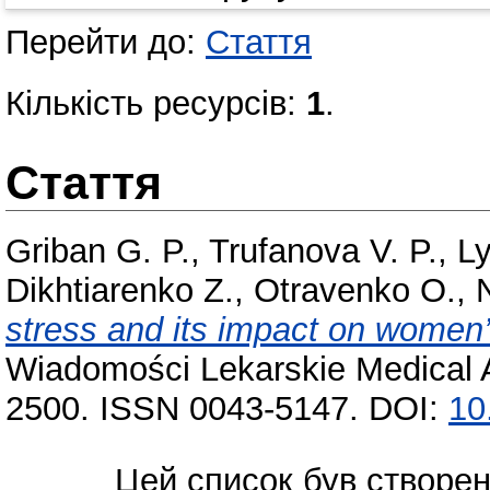
Перейти до:
Стаття
Кількість ресурсів:
1
.
Стаття
Griban G. P.
,
Trufanova V. P.
,
Ly
Dikhtiarenko Z.
,
Otravenko O.
,
stress and its impact on women’
Wiadomości Lekarskie Medical 
2500. ISSN 0043-5147. DOI:
10
Цей список був створе