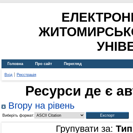
ЕЛЕКТРОН
ЖИТОМИРСЬК
УНІВ
Головна
Про сайт
Перегляд
Вхід
Реєстрація
Ресурси де є а
Вгору на рівень
Виберіть формат:
Групувати за:
Тип