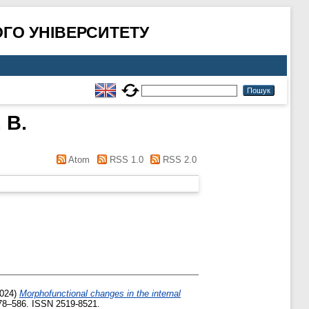
ГО УНІВЕРСИТЕТУ
 B.
Atom
RSS 1.0
RSS 2.0
024)
Morphofunctional changes in the internal
78–586. ISSN 2519-8521.