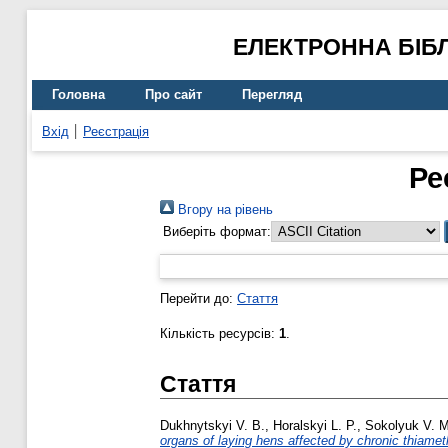
ЕЛЕКТРОННА БІБ
Головна
Про сайт
Перегляд
Вхід
Реєстрація
Ре
Вгору на рівень
Виберіть формат:
Перейти до:
Стаття
Кількість ресурсів:
1
.
Стаття
Dukhnytskyi V. B.
,
Horalskyi L. P.
,
Sokolyuk V. M
organs of laying hens affected by chronic thiamet