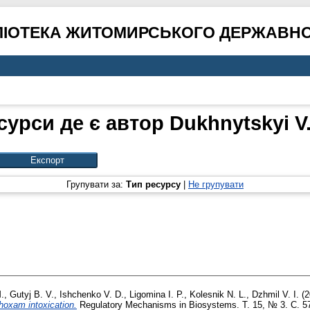
ЛІОТЕКА ЖИТОМИРСЬКОГО ДЕРЖАВНО
сурси де є автор
Dukhnytskyi V.
Групувати за:
Тип ресурсу
|
Не групувати
.
,
Gutyj B. V.
,
Ishchenko V. D.
,
Ligomina I. P.
,
Kolesnik N. L.
,
Dzhmil V. I.
(2
hoxam intoxication.
Regulatory Mechanisms in Biosystems. Т. 15, № 3. С. 5