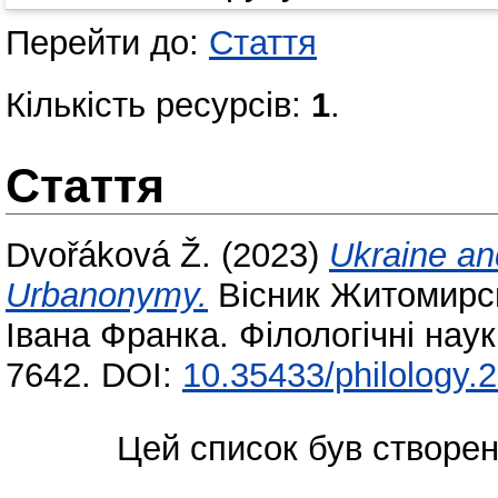
Перейти до:
Стаття
Кількість ресурсів:
1
.
Стаття
Dvořáková Ž.
(2023)
Ukraine an
Urbanonymy.
Вісник Житомирсь
Івана Франка. Філологічні нау
7642. DOI:
10.35433/philology.
Цей список був створе