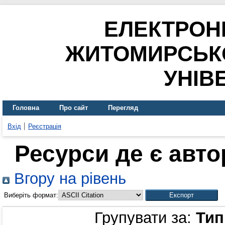
ЕЛЕКТРОН
ЖИТОМИРСЬК
УНІВ
Головна
Про сайт
Перегляд
Вхід
Реєстрація
Ресурси де є авт
Вгору на рівень
Виберіть формат:
Групувати за:
Тип