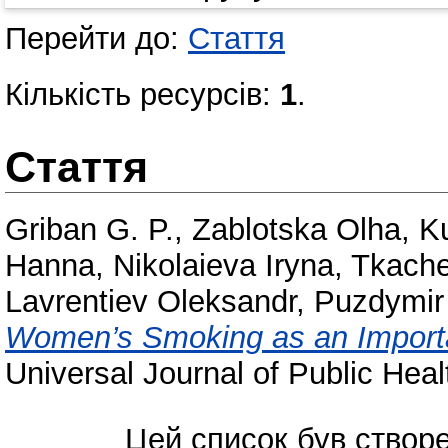
Перейти до:
Стаття
Кількість ресурсів:
1
.
Стаття
Griban G. P.
,
Zablotska Olha
,
Ku
Hanna
,
Nikolaieva Iryna
,
Tkache
Lavrentiev Oleksandr
,
Puzdymir
Women’s Smoking as an Importa
Universal Journal of Public Heal
Цей список був створ