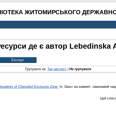
ЛІОТЕКА ЖИТОМИРСЬКОГО ДЕРЖАВНО
есурси де є автор
Lebedinska 
Групувати за:
Тип ресурсу
|
Не групувати
Residents of Chernobyl Exclusion Zone.
In: Шахс ва жамият: замонавий чақи
Цей списо