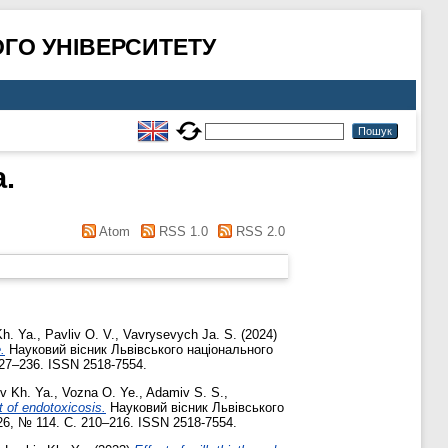
ГО УНІВЕРСИТЕТУ
a.
Atom
RSS 1.0
RSS 2.0
Kh. Ya.
,
Pavliv O. V.
,
Vavrysevych Ja. S.
(2024)
.
Науковий вісник Львівського національного
227–236. ISSN 2518-7554.
v Kh. Ya.
,
Vozna O. Ye.
,
Adamiv S. S.
,
t of endotoxicosis.
Науковий вісник Львівського
26, № 114. С. 210–216. ISSN 2518-7554.