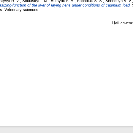
styvyi R. V.
,
Sokulskyi I. M.
,
Butsyak A. A.
,
Popadiuk S. S.
,
Senechyn V. V.
hesizing-function of the liver of laying hens under conditions of cadmium load.
S
s: Veterinary sciences.
Цей список