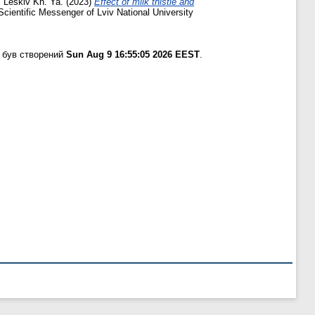
,
Leskiv Kh. Ya.
(2023)
Effect of milk thistle and
cientific Messenger of Lviv National University
 був створений
Sun Aug 9 16:55:05 2026 EEST
.