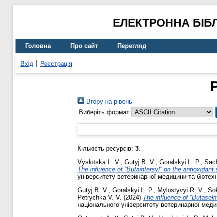
ЕЛЕКТРОННА БІБ
Головна
Про сайт
Перегляд
Вхід
Реєстрація
Вгору на рівень
Виберіть формат:
Кількість ресурсів:
3
.
Vyslotska L. V.
,
Gutyj B. V.
,
Goralskyi L. P.
,
Sac
The influence of “Butaintersyl” on the antioxidan
університету ветеринарної медицини та біотехно
Gutyj B. V.
,
Goralskyi L. P.
,
Mylostyvyi R. V.
,
Sok
Petrychka V. V.
(2024)
The influence of “Butaselm
національного університету ветеринарної медици