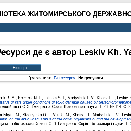
ЛІОТЕКА ЖИТОМИРСЬКОГО ДЕРЖАВНО
Ресурси де є автор
Leskiv Kh. Y
Групувати за:
Тип ресурсу
|
Не групувати
huk R. M.
,
Kolesnik N. L.
,
Ihlitska S. I.
,
Martyshuk T. V.
,
Khariv I. I.
,
Leskiv 
t status of rats under conditions of toxic damage caused by tetrachloromethane
логій імені С. З. Ґжицького. Серія: Ветеринарні науки. Т. 26, № 114. С. 
ulskyi I. M.
,
Stadnytska O. I.
,
Vus U. M.
,
Khariv I. I.
,
Martyshuk T. V.
,
Leski
evit” on the antioxidant status of the cows’ organisms during the developmen
ни та біотехнологій імені С. З. Ґжицького. Серія: Ветеринарні науки. Т. 