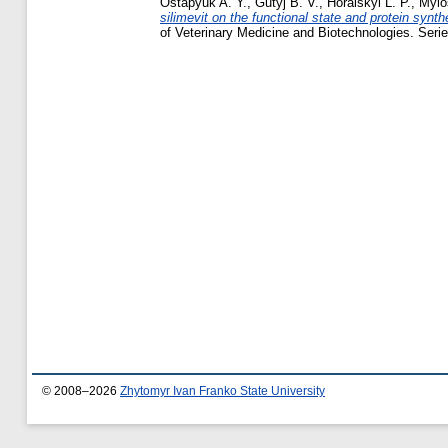
Ostapyuk A. Y.
,
Gutyj B. V.
,
Horalskyi L. P.
,
Mylo
silimevit on the functional state and protein synt
of Veterinary Medicine and Biotechnologies. Serie
© 2008–2026
Zhytomyr Ivan Franko State University