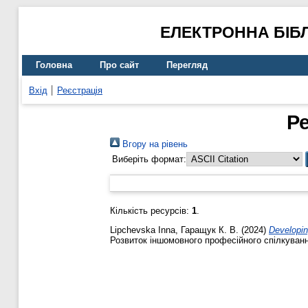
ЕЛЕКТРОННА БІБ
Головна
Про сайт
Перегляд
Вхід
Реєстрація
Р
Вгору на рівень
Виберіть формат:
Кількість ресурсів:
1
.
Lipchevska Inna
,
Гаращук К. В.
(2024)
Developin
Розвиток іншомовного професійного спілкуванн