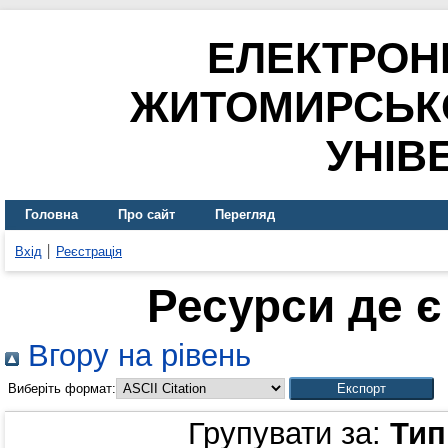
ЕЛЕКТРОН
ЖИТОМИРСЬК
УНІВ
Головна
Про сайт
Перегляд
Вхід
Реєстрація
Ресурси де є
Вгору на рівень
Виберіть формат:
Групувати за:
Тип