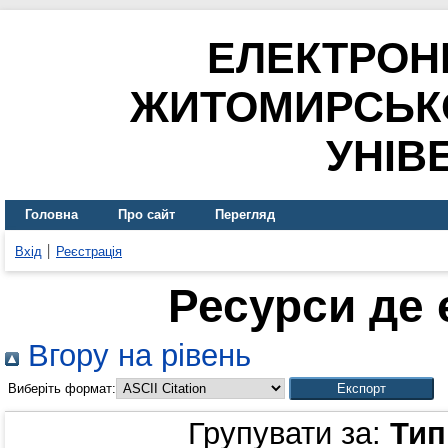
ЕЛЕКТРОН
ЖИТОМИРСЬК
УНІВ
Головна
Про сайт
Перегляд
Вхід
Реєстрація
Ресурси де 
Вгору на рівень
Виберіть формат:
Групувати за:
Тип