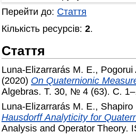
Перейти до:
Стаття
Кількість ресурсів:
2
.
Стаття
Luna-Elizarrarás M. E.
,
Pogorui 
(2020)
On Quaternionic Measur
Algebras. Т. 30, № 4 (63). С. 1–
Luna-Elizarrarás M. E.
,
Shapiro
Hausdorff Analyticity for Quate
Analysis and Operator Theory. 