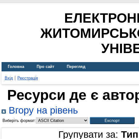
ЕЛЕКТРОН
ЖИТОМИРСЬК
УНІВ
Головна
Про сайт
Перегляд
Вхід
Реєстрація
Ресурси де є авт
Вгору на рівень
Виберіть формат:
Групувати за:
Тип