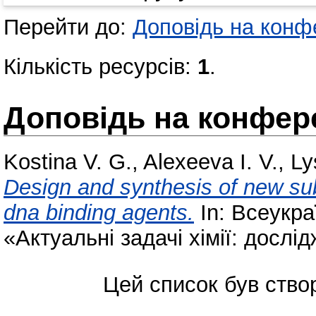
Перейти до:
Доповідь на конфе
Кількість ресурсів:
1
.
Доповідь на конфере
Kostina V. G.
,
Alexeeva I. V.
,
Ly
Design and synthesis of new sub
dna binding agents.
In: Всеукра
«Актуальні задачі хімії: дослі
Цей список був ств