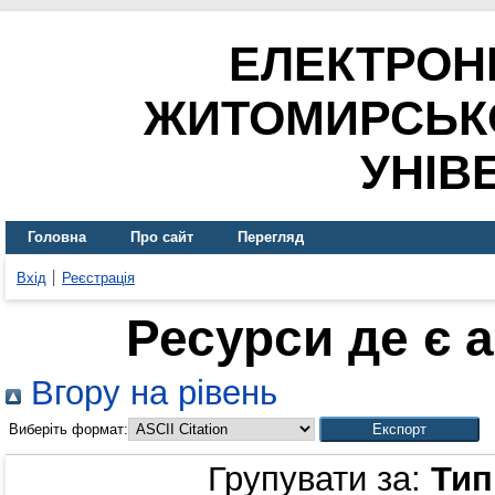
ЕЛЕКТРОН
ЖИТОМИРСЬК
УНІВ
Головна
Про сайт
Перегляд
Вхід
Реєстрація
Ресурси де є 
Вгору на рівень
Виберіть формат:
Групувати за:
Тип