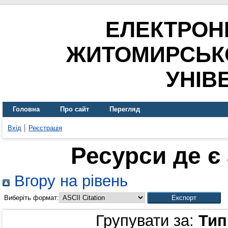
ЕЛЕКТРОН
ЖИТОМИРСЬК
УНІВ
Головна
Про сайт
Перегляд
Вхід
Реєстрація
Ресурси де є
Вгору на рівень
Виберіть формат:
Групувати за:
Тип