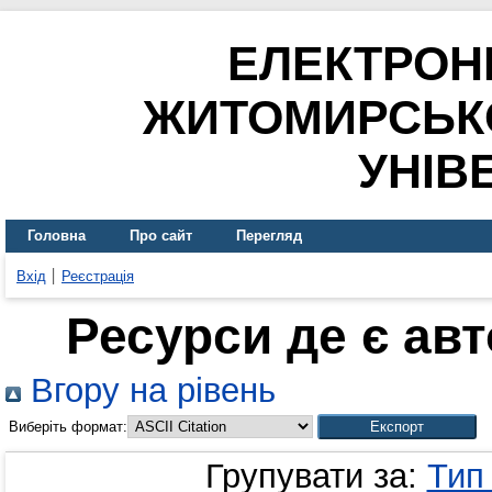
ЕЛЕКТРОН
ЖИТОМИРСЬК
УНІВ
Головна
Про сайт
Перегляд
Вхід
Реєстрація
Ресурси де є ав
Вгору на рівень
Виберіть формат:
Групувати за:
Тип