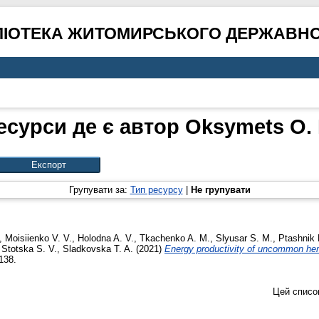
ЛІОТЕКА ЖИТОМИРСЬКОГО ДЕРЖАВНО
есурси де є автор
Oksymets O. 
Групувати за:
Тип ресурсу
|
Не групувати
,
Moisiienko V. V.
,
Holodna A. V.
,
Tkachenko A. M.
,
Slyusar S. M.
,
Ptashnik
,
Stotska S. V.
,
Sladkovska T. A.
(2021)
Energy productivity of uncommon herb
138.
Цей списо