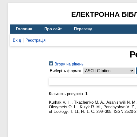
ЕЛЕКТРОННА БІБ
Головна
Про сайт
Перегляд
Вхід
Реєстрація
Р
Вгору на рівень
Виберіть формат:
Кількість ресурсів:
1
.
Kurhak V. H.
,
Tkachenko M. A.
,
Asanishvili N. M.
Oksymets O. L.
,
Kulyk R. M.
,
Panchуshуn V. Z.
of Ecology. Т. 11, № 1. С. 299–305. ISSN 2520-2