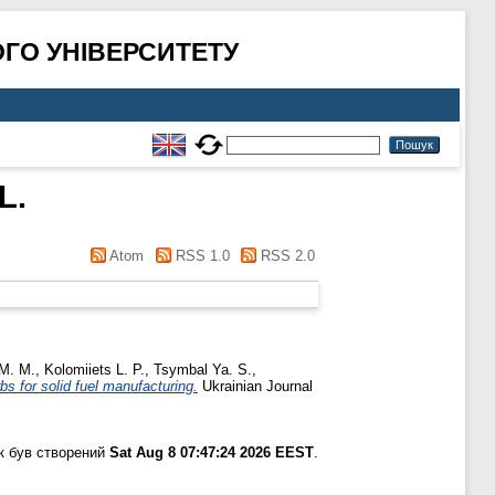
ГО УНІВЕРСИТЕТУ
L.
Atom
RSS 1.0
RSS 2.0
 M. M.
,
Kolomiiets L. P.
,
Tsymbal Ya. S.
,
s for solid fuel manufacturing.
Ukrainian Journal
к був створений
Sat Aug 8 07:47:24 2026 EEST
.