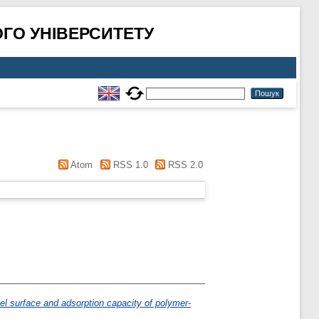
ГО УНІВЕРСИТЕТУ
.
Atom
RSS 1.0
RSS 2.0
 gel surface and adsorption capacity of polymer-