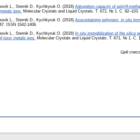
hovik L.
,
Sternik D.
,
Kychkyruk O.
(2018)
Adsorption capacity of poly[4-metha
 metals ions.
Molecular Crystals and Liquid Crystals. Т. 672, № 1. С. 92–103
hovik L.
,
Sternik D.
,
Kychkyruk O.
(2018)
Azocontaining polymers, in situ immo
–47. ISSN 1542-1406.
hovik L.
,
Sternik D.
,
Kychkyruk O.
(2018)
In situ immobilization of the silica 
f toxic metals ions.
Molecular Crystals and Liquid Crystals. Т. 671, № 1. С.
Цей списо