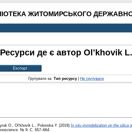
ЛІОТЕКА ЖИТОМИРСЬКОГО ДЕРЖАВНО
Ресурси де є автор
Ol’khovik L
Групувати за:
Тип ресурсу
|
Не групувати
yruk O.
,
Ol’khovik L.
,
Polonska Y.
(2019)
In situ immobilization on the silica
noscience. № 9. С. 657–664.