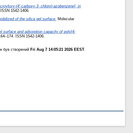
croyloxy-(4’-carboxy-3- chloro)-azobenzene], in
. ISSN 1542-1406.
bilized of the silica gel surface.
Molecular
gel surface and adsorption capacity of poly[4-
 164–174. ISSN 1542-1406.
к був створений
Fri Aug 7 14:05:21 2026 EEST
.