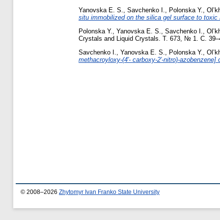
Yanovska E. S.
,
Savchenko I.
,
Polonska Y.
,
Ol’k
situ immobilized on the silica gel surface to toxic
Polonska Y.
,
Yanovska E. S.
,
Savchenko I.
,
Ol’k
Crystals and Liquid Crystals. Т. 673, № 1. С. 39
Savchenko I.
,
Yanovska E. S.
,
Polonska Y.
,
Ol’k
methacroyloxy-(4′- carboxy-2′-nitro)-azobenzene] o
© 2008–2026
Zhytomyr Ivan Franko State University