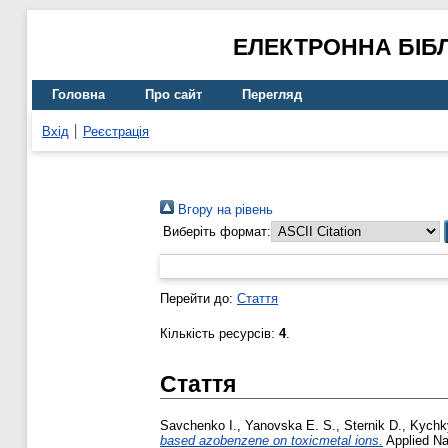
ЕЛЕКТРОННА БІБ
Головна
Про сайт
Перегляд
Вхід
Реєстрація
Вгору на рівень
Виберіть формат:
Перейти до:
Стаття
Кількість ресурсів:
4
.
Стаття
Savchenko I.
,
Yanovska E. S.
,
Sternik D.
,
Kychk
based azobenzene on toxicmetal ions.
Applied Na