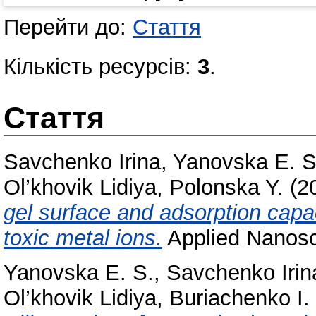
Перейти до:
Стаття
Кількість ресурсів:
3
.
Стаття
Savchenko Irina
,
Yanovska E. S
Ol’khovik Lidiya
,
Polonska Y.
(2
gel surface and adsorption cap
toxic metal ions.
Applied Nanosci
Yanovska E. S.
,
Savchenko Irin
Ol’khovik Lidiya
,
Buriachenko I.