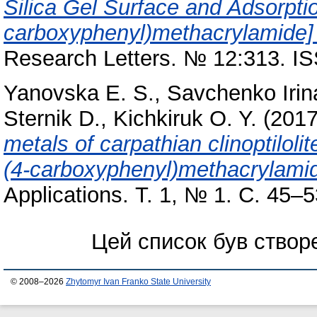
Silica Gel Surface and Adsorpti
carboxyphenyl)methacrylamide] 
Research Letters. № 12:313. I
Yanovska E. S.
,
Savchenko Irin
Sternik D.
,
Kichkiruk O. Y.
(201
metals of carpathian clinoptilolit
(4-carboxyphenyl)methacrylamid
Applications. Т. 1, № 1. С. 45–5
Цей список був ство
© 2008–2026
Zhytomyr Ivan Franko State University