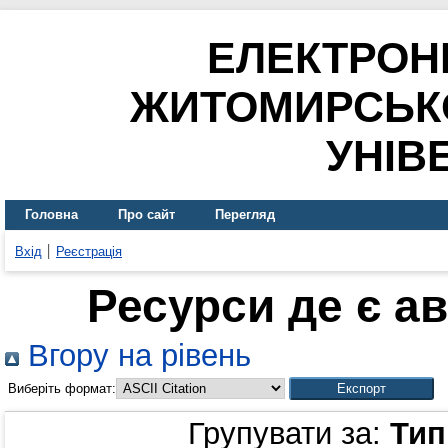
ЕЛЕКТРОН
ЖИТОМИРСЬК
УНІВ
Головна
Про сайт
Перегляд
Вхід
Реєстрація
Ресурси де є а
Вгору на рівень
Виберіть формат:
Групувати за:
Тип