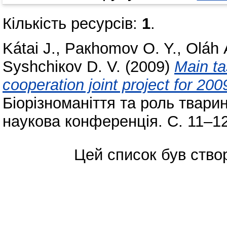
Кількість ресурсів:
1
.
Kátaі J.
,
Paкhomov O. Y.
,
Oláh 
Syshchікov D. V.
(2009)
Main ta
cooperation joint project for 20
Біорізноманіття та роль твар
наукова конференція. С. 11–12
Цей список був ств