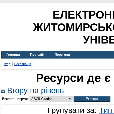
ЕЛЕКТРОН
ЖИТОМИРСЬК
УНІВ
Головна
Про сайт
Перегляд
Вхід
Реєстрація
Ресурси де є
Вгору на рівень
Виберіть формат:
Групувати за:
Тип