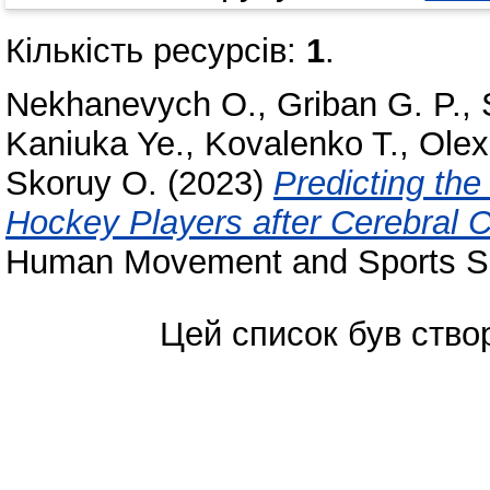
Кількість ресурсів:
1
.
Nekhanevych O.
,
Griban G. P.
,
Kaniuka Ye.
,
Kovalenko T.
,
Olex
Skoruy O.
(2023)
Predicting the
Hockey Players after Cerebral 
Human Movement and Sports Sc
Цей список був ств