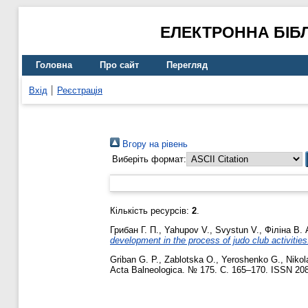
ЕЛЕКТРОННА БІБ
Головна
Про сайт
Перегляд
Вхід
Реєстрація
Вгору на рівень
Виберіть формат:
Кількість ресурсів:
2
.
Грибан Г. П.
,
Yahupov V.
,
Svystun V.
,
Філіна В. 
development in the process of judo club activities
Griban G. P.
,
Zablotska O.
,
Yeroshenko G.
,
Nikol
Acta Balneologica. № 175. С. 165–170. ISSN 20