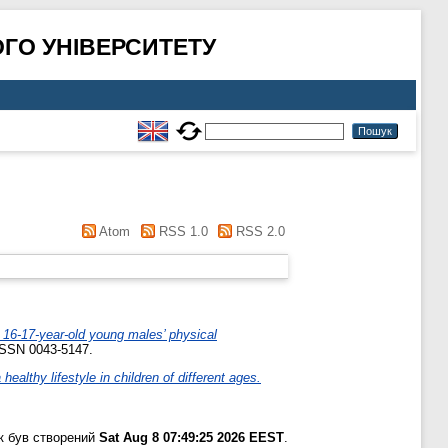
ГО УНІВЕРСИТЕТУ
Atom
RSS 1.0
RSS 2.0
f 16-17-year-old young males’ physical
ISSN 0043-5147.
healthy lifestyle in children of different ages.
к був створений
Sat Aug 8 07:49:25 2026 EEST
.