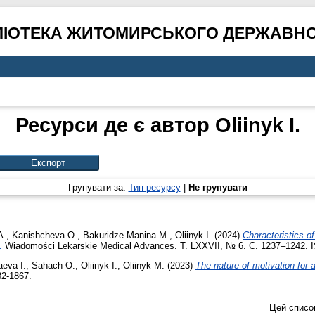
ЛІОТЕКА ЖИТОМИРСЬКОГО ДЕРЖАВНО
Ресурси де є автор
Oliinyk I.
Групувати за:
Тип ресурсу
|
Не групувати
А.
,
Kanishcheva O.
,
Bakuridze-Manina M.
,
Oliinyk I.
(2024)
Characteristics o
.
Wiadomości Lekarskie Medical Advances. Т. LXXVII, № 6. С. 1237–1242. 
aeva I.
,
Sahach O.
,
Oliinyk I.
,
Oliinyk M.
(2023)
The nature of motivation for a 
82-1867.
Цей списо