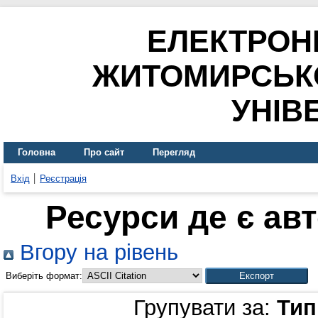
ЕЛЕКТРОН
ЖИТОМИРСЬК
УНІВ
Головна
Про сайт
Перегляд
Вхід
Реєстрація
Ресурси де є ав
Вгору на рівень
Виберіть формат:
Групувати за:
Тип