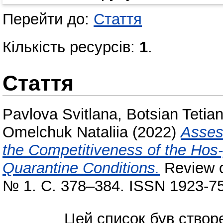
Перейти до:
Стаття
Кількість ресурсів:
1
.
Стаття
Pavlova Svitlana
,
Botsian Tetia
Omelchuk Nataliia
(2022)
Asses
the Competitiveness of the Hos-
Quarantine Conditions.
Review o
№ 1. С. 378–384. ISSN 1923-7
Цей список був ство