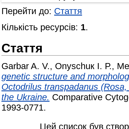
Перейти до:
Стаття
Кількість ресурсів:
1
.
Стаття
Garbar A. V.
,
Onyschuк І. Р.
,
Me
genetic structure and morpholog
Octodrіlus transpadanus (Rosa, 
the Ukraine.
Comparative Cytoge
1993-0771.
Цей список був ство