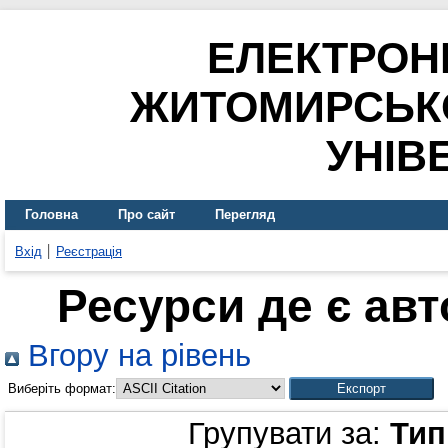
ЕЛЕКТРОН
ЖИТОМИРСЬК
УНІВ
Головна
Про сайт
Перегляд
Вхід
Реєстрація
Ресурси де є ав
Вгору на рівень
Виберіть формат:
Групувати за:
Тип