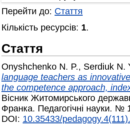
Перейти до:
Стаття
Кількість ресурсів:
1
.
Стаття
Onyshchenko N. P.
,
Serdiuk N. 
language teachers as innovativ
the competence approach, index 
Вісник Житомирського державно
Франка. Педагогічні науки. № 
DOI:
10.35433/pedagogy.4(111)