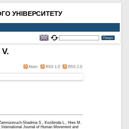
ГО УНІВЕРСИТЕТУ
V.
Atom
RSS 1.0
RSS 2.0
Zamrozevuch-Shadrina S.
,
Kozibroda L.
,
Hres M.
.
International Journal of Human Movement and