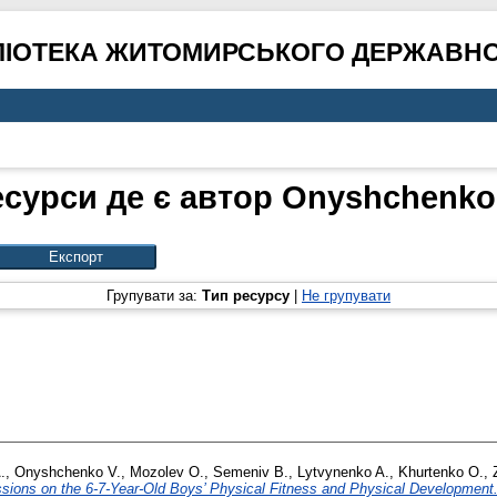
ЛІОТЕКА ЖИТОМИРСЬКОГО ДЕРЖАВНО
есурси де є автор
Onyshchenko 
Групувати за:
Тип ресурсу
|
Не групувати
.
,
Onyshchenko V.
,
Mozolev O.
,
Semeniv B.
,
Lytvynenko A.
,
Khurtenko O.
,
ssions on the 6-7-Year-Old Boys’ Physical Fitness and Physical Development