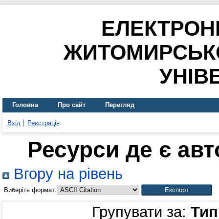
ЕЛЕКТРОН
ЖИТОМИРСЬК
УНІВ
Головна
Про сайт
Перегляд
Вхід
Реєстрація
Ресурси де є ав
Вгору на рівень
Виберіть формат:
Групувати за:
Тип