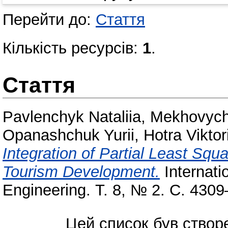
Перейти до:
Стаття
Кількість ресурсів:
1
.
Стаття
Pavlenchyk Nataliia
,
Mekhovych
Opanashchuk Yurii
,
Hotra Viktor
Integration of Partial Least Squ
Tourism Development.
Internati
Engineering. Т. 8, № 2. С. 430
Цей список був ство