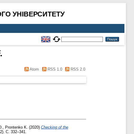
ГО УНІВЕРСИТЕТУ
.
Atom
RSS 1.0
RSS 2.0
O.
,
Prontenko K.
(2020)
Checking of the
). С. 332–341.