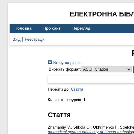
ЕЛЕКТРОННА БІБ
Головна
Про сайт
Перегляд
Вхід
Реєстрація
Вгору на рівень
Виберіть формат:
Перейти до:
Стаття
Кількість ресурсів:
1
.
Стаття
Zhamardiy V.
,
Shkola O.
,
Okhrimenko I.
,
Strelch
methodical system efficiency of fitness technologi