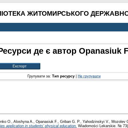
ЛІОТЕКА ЖИТОМИРСЬКОГО ДЕРЖАВНО
Ресурси де є автор
Opanasiuk F
Групувати за:
Тип ресурсу
|
Не групувати
enko O.
,
Aloshyna A.
,
Opanasiuk F.
,
Griban G. P.
,
Yahodzinskyi V.
,
Mozolev 
es application in students’ physical education.
Wiadomości Lekarskie. № 73(2