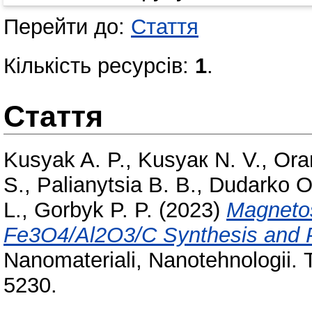
Перейти до:
Стаття
Кількість ресурсів:
1
.
Стаття
Kusyak A. P.
,
Kusyaк N. V.
,
Ora
S.
,
Palianytsia B. B.
,
Dudarko O
L.
,
Gorbyk P. P.
(2023)
Magneto
Fe3O4/Al2O3/С Synthesis and P
Nanomateriali, Nanotehnologii.
5230.