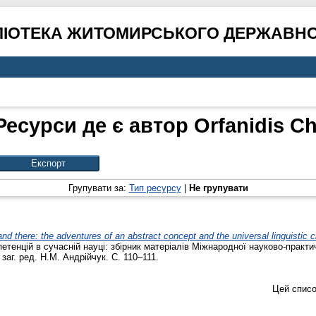
ЛІОТЕКА ЖИТОМИРСЬКОГО ДЕРЖАВНО
Ресурси де є автор
Orfanidis Ch
Групувати за:
Тип ресурсу
|
Не групувати
nd there: the adventures of an abstract concept and the universal linguistic c
тенцій в сучасній науці: збірник матеріалів Міжнародної науково-практи
заг. ред. Н.М. Андрійчук. С. 110–111.
Цей списо