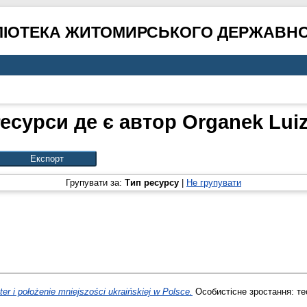
ЛІОТЕКА ЖИТОМИРСЬКОГО ДЕРЖАВНО
есурси де є автор
Organek Lui
Групувати за:
Тип ресурсу
|
Не групувати
er i położenie mniejszości ukraińskiej w Polsce.
Особистісне зростання: тео