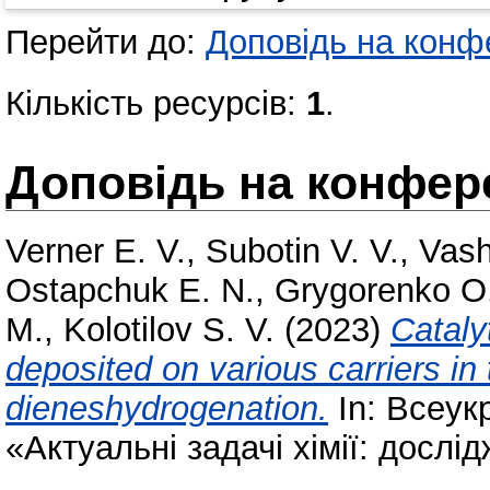
Перейти до:
Доповідь на конфе
Кількість ресурсів:
1
.
Доповідь на конфере
Verner E. V.
,
Subotin V. V.
,
Vash
Ostapchuk E. N.
,
Grygorenko O
M.
,
Kolotilov S. V.
(2023)
Cataly
deposited on various carriers in
dieneshydrogenation.
In: Всеук
«Актуальні задачі хімії: дослі