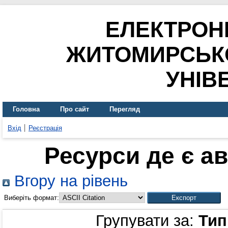
ЕЛЕКТРОН
ЖИТОМИРСЬК
УНІВ
Головна
Про сайт
Перегляд
Вхід
Реєстрація
Ресурси де є а
Вгору на рівень
Виберіть формат:
Групувати за:
Тип