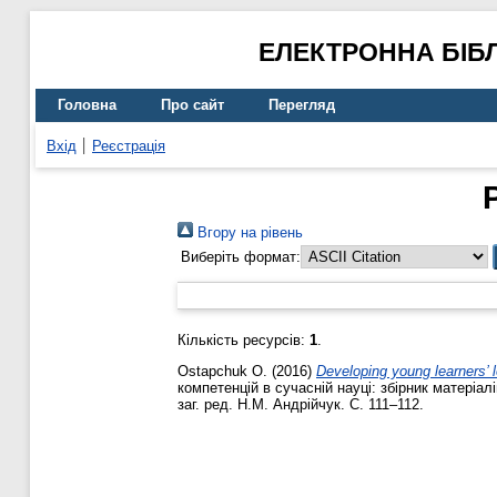
ЕЛЕКТРОННА БІБ
Головна
Про сайт
Перегляд
Вхід
Реєстрація
Вгору на рівень
Виберіть формат:
Кількість ресурсів:
1
.
Ostapchuk O.
(2016)
Developing young learners’ 
компетенцій в сучасній науці: збірник матеріа
заг. ред. Н.М. Андрійчук. С. 111–112.