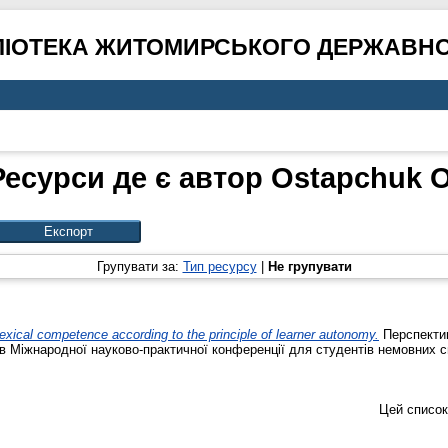
ЛІОТЕКА ЖИТОМИРСЬКОГО ДЕРЖАВНО
Ресурси де є автор
Ostapchuk O
Групувати за:
Тип ресурсу
|
Не групувати
lexical competence according to the principle of learner autonomy.
Перспектив
лів Міжнародної науково-практичної конференції для студентів немовних с
Цей список